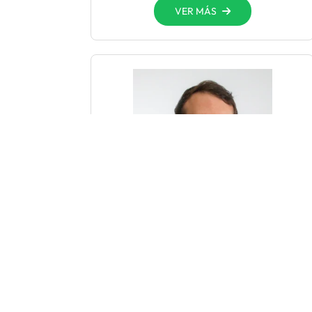
VER MÁS
Dr. Astorga Val
Juan Armando
Traumatología y Ortopedia