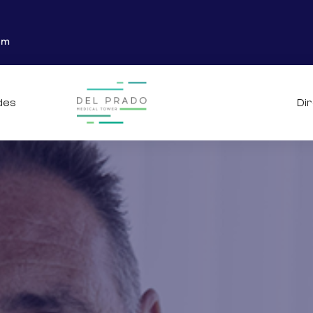
om
des
Di