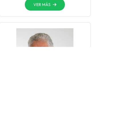
VER MÁS
Dr. Barrera
Pacheco Juan
Mariano
Médico General