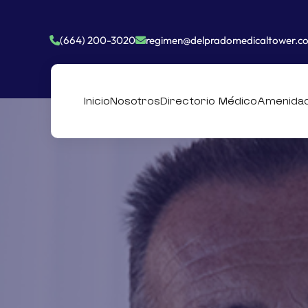
(664) 200-3020
regimen@delpradomedicaltower.c
Inicio
Nosotros
Directorio Médico
Amenida