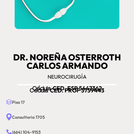
DR. NOREÑA OSTERROTH
CARLOS ARMANDO
NEUROCIRUGÍA
Cédula
CED. ESP 5447362
Cédula
CED. PROF 3759443
Piso 17
Consultorio 1705
(664) 104-9153